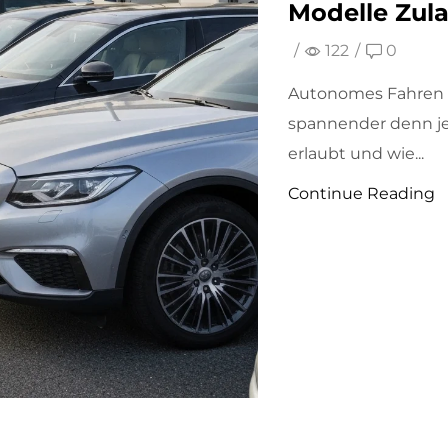
Modelle Zul
/
122
/
0
Autonomes Fahren Le
spannender denn je.
erlaubt und wie...
Continue Reading