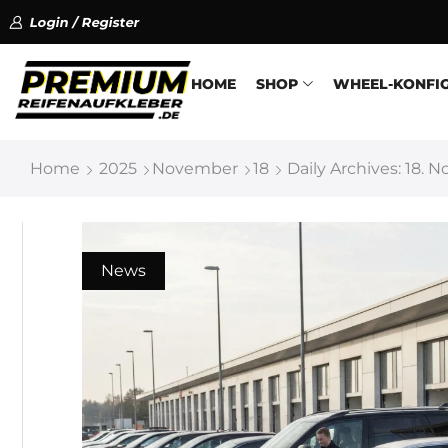
Login / Register
HOME
SHOP
WHEEL-KONFI
Home
2025
November
18
Daily Archives: 18.
News