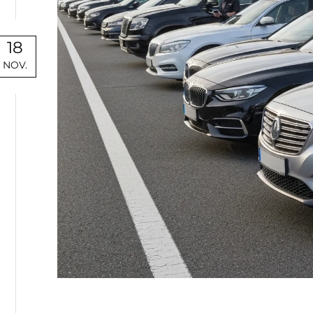
18
NOV.