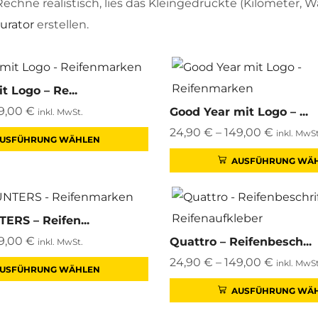
 Rechne realistisch, lies das Kleingedruckte (Kilometer, 
urator
erstellen.
 Logo – Re...
9,00
€
Good Year mit Logo – ...
inkl. MwSt.
24,90
€
–
149,00
€
inkl. MwSt
USFÜHRUNG WÄHLEN
AUSFÜHRUNG WÄ
RS – Reifen...
9,00
€
Quattro – Reifenbesch...
inkl. MwSt.
24,90
€
–
149,00
€
inkl. MwSt
USFÜHRUNG WÄHLEN
AUSFÜHRUNG WÄ