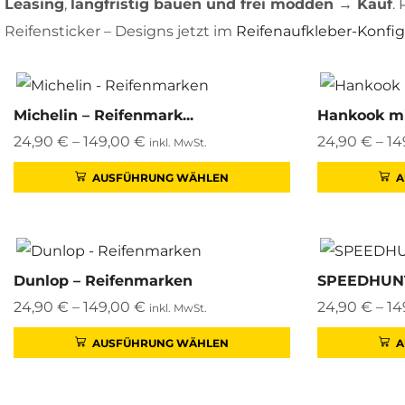
Leasing
,
langfristig bauen und frei modden → Kauf
.
Reifensticker – Designs jetzt im
Reifenaufkleber-Konfig
Michelin – Reifenmark...
Hankook mit
24,90
€
–
149,00
€
24,90
€
–
14
inkl. MwSt.
AUSFÜHRUNG WÄHLEN
A
Dunlop – Reifenmarken
SPEEDHUNTE
24,90
€
–
149,00
€
24,90
€
–
14
inkl. MwSt.
AUSFÜHRUNG WÄHLEN
A