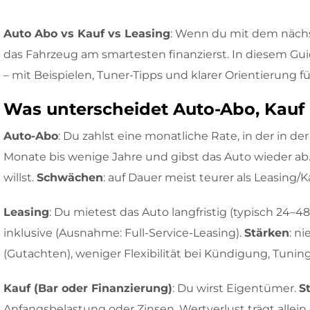
Auto Abo vs Kauf vs Leasing
: Wenn du mit dem nächst
das Fahrzeug am smartesten finanzierst. In diesem Guid
– mit Beispielen, Tuner-Tipps und klarer Orientierung fü
Was unterscheidet Auto-Abo, Kauf 
Auto-Abo
: Du zahlst eine monatliche Rate, in der in de
Monate bis wenige Jahre und gibst das Auto wieder ab
willst.
Schwächen
: auf Dauer meist teurer als Leasing
Leasing
: Du mietest das Auto langfristig (typisch 24–
inklusive (Ausnahme: Full-Service-Leasing).
Stärken
: n
(Gutachten), weniger Flexibilität bei Kündigung, Tunin
Kauf (Bar oder Finanzierung)
: Du wirst Eigentümer.
S
Anfangsbelastung oder Zinsen, Wertverlust trägt allein