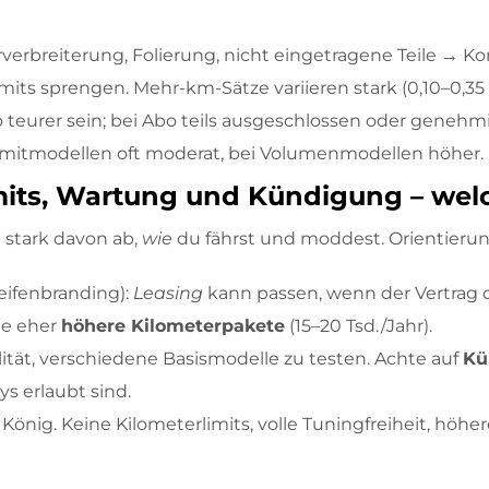
rverbreiterung, Folierung, nicht eingetragene Teile → K
imits sprengen. Mehr-km-Sätze variieren stark (0,10–0,35
 teurer sein; bei Abo teils ausgeschlossen oder genehmi
imitmodellen oft moderat, bei Volumenmodellen höher.
rlimits, Wartung und Kündigung – we
stark davon ab,
wie
du fährst und moddest. Orientierun
eifenbranding):
Leasing
kann passen, wenn der Vertrag o
he eher
höhere Kilometerpakete
(15–20 Tsd./Jahr).
ilität, verschiedene Basismodelle zu testen. Achte auf
Kü
s erlaubt sind.
 König. Keine Kilometerlimits, volle Tuningfreiheit, höh