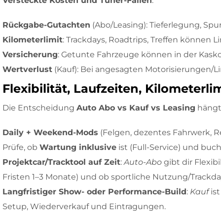
Versteckte Kosten und Tuner-Fallen
:
Rückgabe-Gutachten
(Abo/Leasing): Tieferlegung, Spu
Kilometerlimit
: Trackdays, Roadtrips, Treffen können L
Versicherung
: Getunte Fahrzeuge können in der Kasko
Wertverlust
(Kauf): Bei angesagten Motorisierungen/L
Flexibilität, Laufzeiten, Kilomete
Die Entscheidung
Auto Abo vs Kauf vs Leasing
hängt 
Daily + Weekend-Mods
(Felgen, dezentes Fahrwerk, R
Prüfe, ob
Wartung inklusive
ist (Full-Service) und buc
Projektcar/Tracktool auf Zeit
:
Auto-Abo
gibt dir Flexib
Fristen 1–3 Monate) und ob sportliche Nutzung/Trackday
Langfristiger Show- oder Performance-Build
:
Kauf
ist
Setup, Wiederverkauf und Eintragungen.