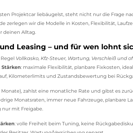
en Projektcar liebäugelst, steht nicht nur die Frage n
e zerlegen wir die Modelle in Kosten, Flexibilität, Lau
r deinen Alltag.
und Leasing – und für wen lohnt si
r Regel
Vollkasko, Kfz-Steuer, Wartung, Verschleiß und of
.
Stärken
: maximale Flexibilität, planbare Fixkosten, i
/Kauf, Kilometerlimits und Zustandsbewertung bei Rückg
48 Monate), zahlst eine monatliche Rate und gibst es zu
iedrige Monatsraten, immer neue Fahrzeuge, planbare La
g nur mit Freigabe.
tärken
: volle Freiheit beim Tuning, keine Rückgabedisk
 der Besitzer, Wartung/Versicherung separat.