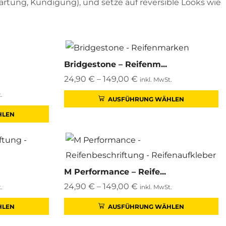
Wartung, Kündigung), und setze auf reversible Looks wie
Bridgestone – Reifenm...
24,90
€
–
149,00
€
inkl. MwSt.
.
AUSFÜHRUNG WÄHLEN
HLEN
M Performance – Reife...
24,90
€
–
149,00
€
.
inkl. MwSt.
HLEN
AUSFÜHRUNG WÄHLEN