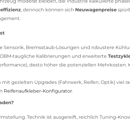
rzeug moderat bleiben, die Industrie kalkulierte pha
effizienz
, dennoch können sich
Neuwagenpreise
spürb
agement.
st
liche Sensorik, Bremsstaub‑Lösungen und robustere Kühl
 OBM‑taugliche Kalibrierungen und erweiterte
Testzykl
‑Performance), desto höher die potenziellen Mehrkoste
n mit gezielten Upgrades (Fahrwerk, Reifen, Optik) vie
en
Reifenaufkleber-Konfigurator
.
raden?
r Umstellung. Technik ist ausgereift, reichlich Tuning-