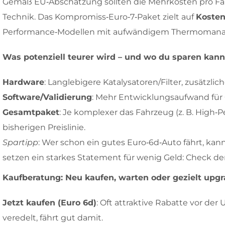
Gemäß EU‑Abschätzung sollten die Mehrkosten pro Fah
Technik. Das Kompromiss‑Euro‑7‑Paket zielt auf
Kosten
Performance‑Modellen mit aufwändigem Thermoman
Was potenziell teurer wird – und wo du sparen kann
Hardware
: Langlebigere Katalysatoren/Filter, zusätz
Software/Validierung
: Mehr Entwicklungsaufwand für
Gesamtpaket
: Je komplexer das Fahrzeug (z. B. High
bisherigen Preislinie.
Spartipp
: Wer schon ein gutes Euro‑6d‑Auto fährt, kan
setzen ein starkes Statement für wenig Geld: Check d
Kaufberatung: Neu kaufen, warten oder gezielt upg
Jetzt kaufen (Euro 6d)
: Oft attraktive Rabatte vor de
veredelt, fährt gut damit.