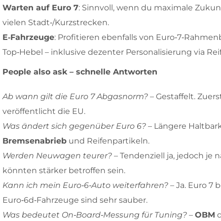
Warten auf Euro 7
: Sinnvoll, wenn du maximale Zukunf
vielen Stadt‑/Kurzstrecken.
E‑Fahrzeuge
: Profitieren ebenfalls von Euro‑7‑Rahmen
Top‑Hebel – inklusive dezenter Personalisierung via Rei
People also ask – schnelle Antworten
Ab wann gilt die Euro 7 Abgasnorm?
– Gestaffelt. Zuer
veröffentlicht die EU.
Was ändert sich gegenüber Euro 6?
– Längere Haltbark
Bremsenabrieb
und Reifenpartikeln.
Werden Neuwagen teurer?
– Tendenziell ja, jedoch j
könnten stärker betroffen sein.
Kann ich mein Euro‑6‑Auto weiterfahren?
– Ja. Euro 7 
Euro‑6d‑Fahrzeuge sind sehr sauber.
Was bedeutet On‑Board‑Messung für Tuning?
–
OBM
d