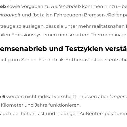
ieb
sowie Vorgaben zu
Reifenabrieb
kommen hinzu – bei
ltbarkeit
und (bei allen Fahrzeugen) Bremsen-/Reifenpar
rzeuge so auslegen, dass sie unter mehr realitätsnahen
tabilen Emissionssystemen und smartem Thermomanageme
msenabrieb und Testzyklen verstän
äufig um Zahlen. Für dich als Enthusiast ist aber entsch
 6
werden nicht radikal verschärft, müssen aber
länger
e
lometer und Jahre funktionieren.
tor auch bei hoher Last und niedrigen Außentemperaturen