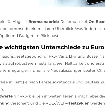
ln für Abgase,
Bremsenabrieb
, Reifenpartikel,
On‑Boa
er bekommst du einen klaren Überblick: Was ändert si
Optik und Budget im Blick hast.
e wichtigsten Unterschiede zu Euro
missionsgesetzgebung für Pkw, Vans, Lkw und Busse. Na
 als auf robusteren Tests, längerer Haltbarkeit und ers
pgenehmigungen früher, alle Neuzulassungen später. Offiz
weise in Kraft (je nach Fahrzeugkategorie und Bauteil). 
n.
zwerte
für Pkw bleiben in weiten Teilen ähnlich, aber di
chung
verschärft und die RDE‑/WLTP‑
Testzyklen
werden 