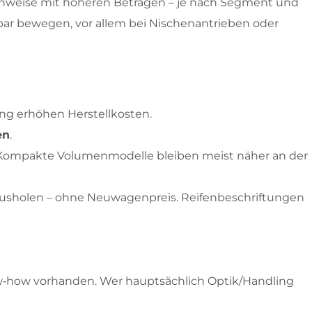
senweise mit höheren Beträgen – je nach Segment und
ar bewegen, vor allem bei Nischenantrieben oder
ung erhöhen Herstellkosten.
en
.
n. Kompakte Volumenmodelle bleiben meist näher an der
l rausholen – ohne Neuwagenpreis. Reifenbeschriftungen
Know‑how vorhanden. Wer hauptsächlich Optik/Handling