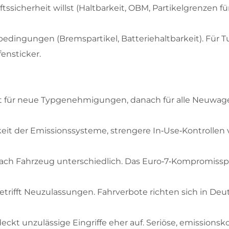
tssicherheit willst (Haltbarkeit, OBM, Partikelgrenzen f
bedingungen (Bremspartikel, Batteriehaltbarkeit). Für T
fensticker.
st für neue Typgenehmigungen, danach für alle Neuwagen
eit der Emissionssysteme, strengere In‑Use‑Kontrollen 
e nach Fahrzeug unterschiedlich. Das Euro‑7‑Kompromiss
betrifft Neuzulassungen. Fahrverbote richten sich in De
eckt unzulässige Eingriffe eher auf. Seriöse, emission