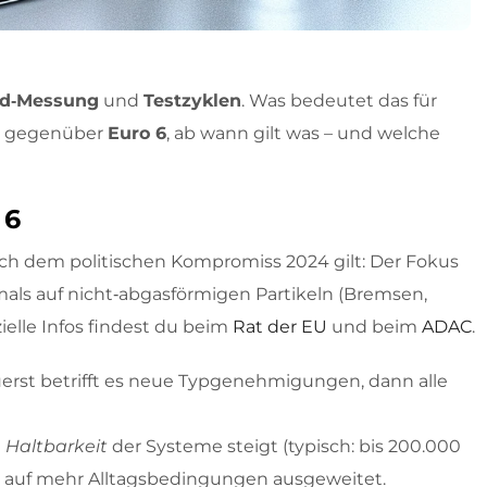
rd‑Messung
und
Testzyklen
. Was bedeutet das für
ch gegenüber
Euro 6
, ab wann gilt was – und welche
 6
ch dem politischen Kompromiss 2024 gilt: Der Fokus
tmals auf nicht‑abgasförmigen Partikeln (Bremsen,
ielle Infos findest du beim
Rat der EU
und beim
ADAC
.
Zuerst betrifft es neue Typgenehmigungen, dann alle
e
Haltbarkeit
der Systeme steigt (typisch: bis 200.000
auf mehr Alltagsbedingungen ausgeweitet.