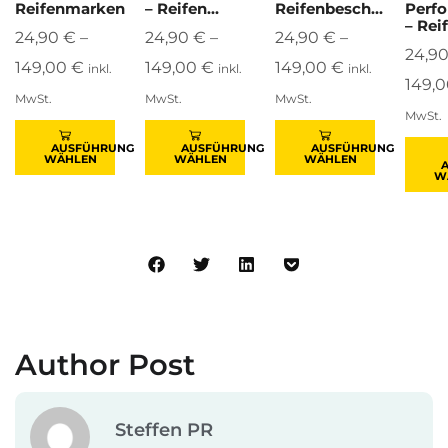
Reifenmarken
– Reifen...
Reifenbesch...
Perf
– Reif
24,90
€
–
24,90
€
–
24,90
€
–
24,9
149,00
€
149,00
€
149,00
€
inkl.
inkl.
inkl.
149,
MwSt.
MwSt.
MwSt.
MwSt.
AUSFÜHRUNG
AUSFÜHRUNG
AUSFÜHRUNG
WÄHLEN
WÄHLEN
WÄHLEN
W
Author Post
Steffen PR