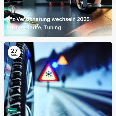
Kfz Versicherung wechseln 2025:
Fristen, Tarife, Tuning
27
AUG.
News