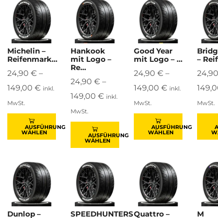
Michelin –
Hankook
Good Year
Brid
Reifenmark...
mit Logo –
mit Logo – ...
– Rei
Re...
24,90
€
–
24,90
€
–
24,9
24,90
€
–
149,00
€
149,00
€
149,
inkl.
inkl.
149,00
€
inkl.
MwSt.
MwSt.
MwSt.
MwSt.
AUSFÜHRUNG
AUSFÜHRUNG
WÄHLEN
WÄHLEN
W
AUSFÜHRUNG
WÄHLEN
Dunlop –
SPEEDHUNTERS
Quattro –
M