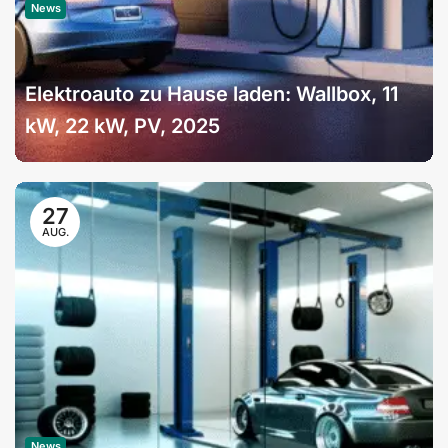
News
Elektroauto zu Hause laden: Wallbox, 11
kW, 22 kW, PV, 2025
27
AUG.
News